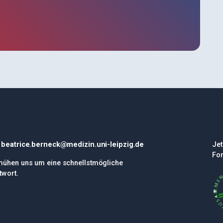
kt
Sp
: beatrice.berneck@medizin.uni-leipzig.de
Jet
Fo
mühen uns um eine schnellstmögliche
twort.