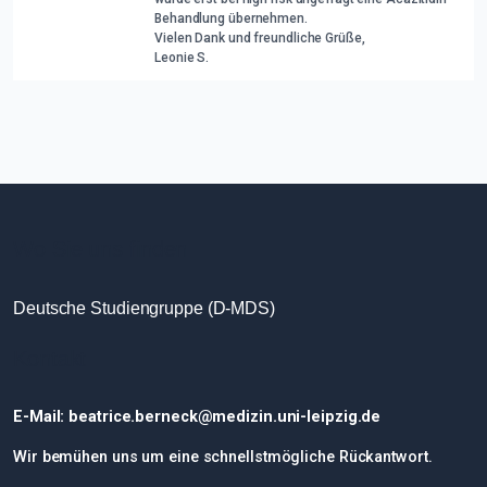
Behandlung übernehmen.
Expertenforum
Vielen Dank und freundliche Grüße,
Leonie S.
MDS Zentrum
Wo Sie uns finden
Deutsche Studiengruppe (D-MDS)
Kontakt
E-Mail: beatrice.berneck@medizin.uni-leipzig.de
Wir bemühen uns um eine schnellstmögliche Rückantwort.