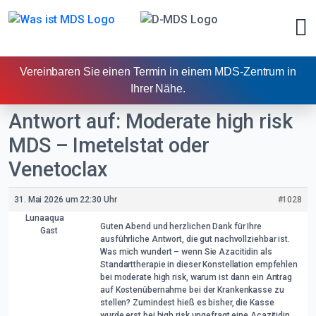
Vereinbaren Sie einen Termin in einem MDS-Zentrum in
Ihrer Nähe.
Antwort auf: Moderate high risk
Übersicht
MDS – Imetelstat oder
Venetoclax
Diagnose
31. Mai 2026 um 22:30 Uhr
#1028
Behandlung
Lunaaqua
Guten Abend und herzlichen Dank für Ihre
Gast
Leben mit MDS
ausführliche Antwort, die gut nachvollziehbar ist.
Was mich wundert – wenn Sie Azacitidin als
Standarttherapie in dieser Konstellation empfehlen
Studiensuche
bei moderate high risk, warum ist dann ein Antrag
auf Kostenübernahme bei der Krankenkasse zu
Netzwerk
stellen? Zumindest hieß es bisher, die Kasse
wurde erst bei high risk ungefragt eine Acazitidin