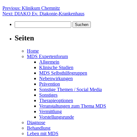
Beitragsnavigation
Previous:
Klinikum Chemnitz
Next:
DIAKO Ev. Diakonie-Krankenhaus
Suchen
nach:
Seiten
Home
MDS Expertenforum
Allgemein
Klinische Studien
MDS Selbsthilfegruppen
Nebenwirkungen
Prävention
Sonstige Themen / Social Media
Sonstiges
Therapieoptionen
Veranstaltungen zum Thema MDS
Vermittlung
Vorstellungsrunde
Diagnose
Behandlung
Leben mit MDS