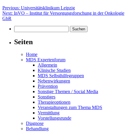
Beitragsnavigation
Previous:
Universitätsklinikum Leipzig
Next:
InVO – Institut für Versorgungsforschung in der Onkologie
GbR
Suchen
nach:
Seiten
Home
MDS Expertenforum
Allgemein
Klinische Studien
MDS Selbsthilfegruppen
Nebenwirkungen
Prävention
Sonstige Themen / Social Media
Sonstiges
Therapieoptionen
Veranstaltungen zum Thema MDS
Vermittlung
Vorstellungsrunde
Diagnose
Behandlung