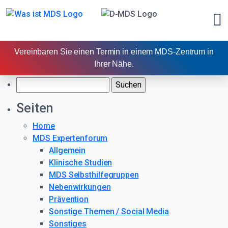
Beitragsnavigation
Previous:
EMSCO – the European MDS Studies Coordination
Vereinbaren Sie einen Termin in einem MDS-Zentrum in
Office
Ihrer Nähe.
Next:
Blog4Blood
Suchen
nach:
Übersicht
Seiten
Diagnose
Home
MDS Expertenforum
Behandlung
Allgemein
Klinische Studien
Leben mit MDS
MDS Selbsthilfegruppen
Nebenwirkungen
Studiensuche
Prävention
Sonstige Themen / Social Media
Netzwerk
Sonstiges