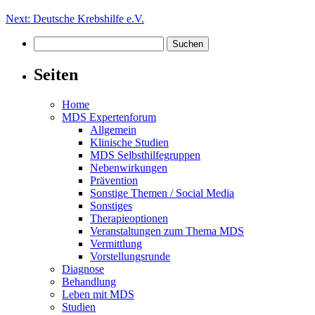
Beitragsnavigation
Next:
Deutsche Krebshilfe e.V.
Suchen
nach:
Seiten
Home
MDS Expertenforum
Allgemein
Klinische Studien
MDS Selbsthilfegruppen
Nebenwirkungen
Prävention
Sonstige Themen / Social Media
Sonstiges
Therapieoptionen
Veranstaltungen zum Thema MDS
Vermittlung
Vorstellungsrunde
Diagnose
Behandlung
Leben mit MDS
Studien